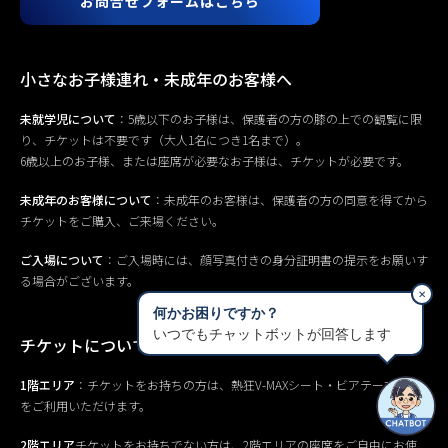
お問合せフォームはこちら
小さなお子様連れ・未成年のお客様へ
未就学児について
：5歳以下のお子様は、保護者の方の膝の上での観覧に限
り、チケットは不要です（大人1名につき1名まで）。
6歳以上のお子様、または座席が必要なお子様は、チケットが必要です。
未成年のお客様について
：未成年のお客様は、保護者の方の同意を得てから
チケットをご購入、ご来場ください。
ご入場について
：ご入場時には、顔写真付きの身分証明書の提示をお願いす
る場合がございます。
✕
何かお困りですか？
いつでもチャットボットが回答します
チケットについて
1階エリア
：チケットをお持ちの方は、熱狂V-MAXシート・ビアテーブル席
をご利用いただけます。
2階エリア
チケットをお持ちでない方は、2階エリアの座席をご自由にお使