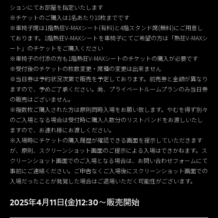
ションにてお部屋を指定いたします
※チケットのご購入は1名あたり10枚までです
※車椅子席は1階熱狂V-MAXシート(有料)と4階スタンド席(無料)にご用意し
ております。1階熱狂V-MAXシートを車椅子にてご希望の方は「熱狂V-MAXシ
ート」のチケットをご購入ください
※車椅子の付添の方も1階熱狂V-MAXシートのチケットの購入が必要です
※受付後のチケットの枚数変更・席種の変更は出来ません
※当日券は予約状況次第で販売を予定しております。前売券と金額が異なり
ますので、予めご了承ください。尚、プライベートルームプランのみ当日券
の販売はございません。
※複数枚ご購入された方は原則同時入場をお願い致します。やむを得ず別々
のご入場となる場合は受付時に購入人数分のリストバンドをお渡しいたし
ますので、お連れ様にお渡しください。
※入場時にチケットの購入履歴が確認できる画面を提示していただきます
が、原則、スクリーンショット画面のご提示による入場はできかねます。ス
クリーンショット画面でのご入場となる場合は、お問い合わせフォームにて
事前にご連絡ください。ご申告なくご入場後にスクリーンショット画面での
入場だったことが発覚した場合はご退場いただく可能性がございます。
2025年4月11日(金)12:30～販売開始