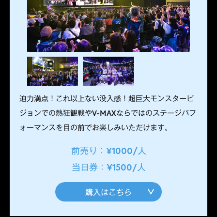
迫力満点！これ以上ない没入感！超巨大モンスタービ
ジョンでの熱狂観戦やV-MAXならではのステージパフ
ォーマンスを目の前でお楽しみいただけます。
前売り：¥1000/人
当日券：¥1500/人
購入はこちら