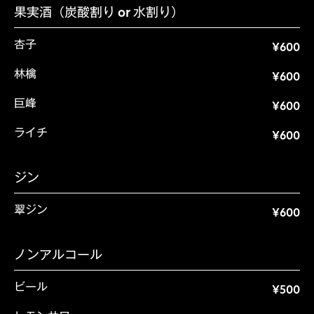
果実酒（炭酸割り or 水割り）
杏子
¥600
林檎
¥600
巨峰
¥600
ライチ
¥600
ジン
翠ジン
¥600
ノンアルコール
ビール
¥500