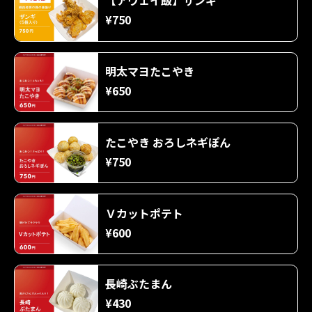
【アウェイ飯】ザンギ
¥750
明太マヨたこやき
¥650
たこやき おろしネギぽん
¥750
Ｖカットポテト
¥600
長崎ぶたまん
¥430