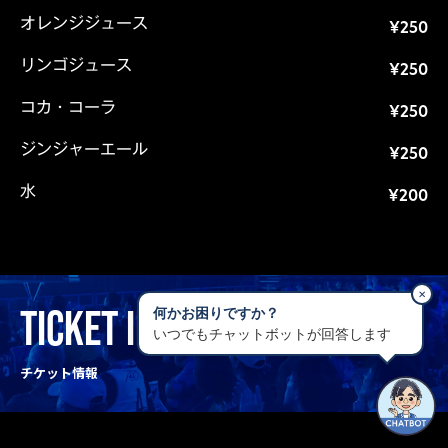
オレンジジュース
¥250
リンゴジュース
¥250
コカ・コーラ
¥250
ジンジャーエール
¥250
水
¥200
✕
TICKET INFO
何かお困りですか？
いつでもチャットボットが回答します
チケット情報