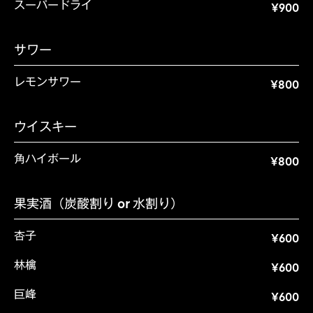
スーパードライ
¥900
サワー
レモンサワー
¥800
ウイスキー
角ハイボール
¥800
果実酒（炭酸割り or 水割り）
杏子
¥600
林檎
¥600
巨峰
¥600