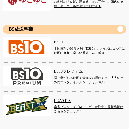
お客様の『良質な温泉旅』をお手伝い。国内の旅
館・宿・ホテルの宿泊予約サイト
BS放送事業
BS10
全国無料のBS放送局『BS10』。クイズにゴルフに
映画に麻雀、楽しい番組てんこ盛り！
BS10プレミアム
語り継がれる映画や音楽をお届けする、大人のた
めのエンタテインメントチャンネル
BEAST X
麻雀プロリーグ「Mリーグ」参戦中！最新情報は
こちらをチェック！