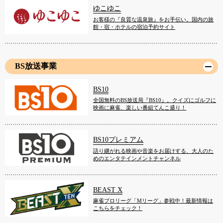
ゆこゆこ
お客様の『良質な温泉旅』をお手伝い。国内の旅
館・宿・ホテルの宿泊予約サイト
BS放送事業
BS10
全国無料のBS放送局『BS10』。クイズにゴルフに
映画に麻雀、楽しい番組てんこ盛り！
BS10プレミアム
語り継がれる映画や音楽をお届けする、大人のた
めのエンタテインメントチャンネル
BEAST X
麻雀プロリーグ「Mリーグ」参戦中！最新情報は
こちらをチェック！