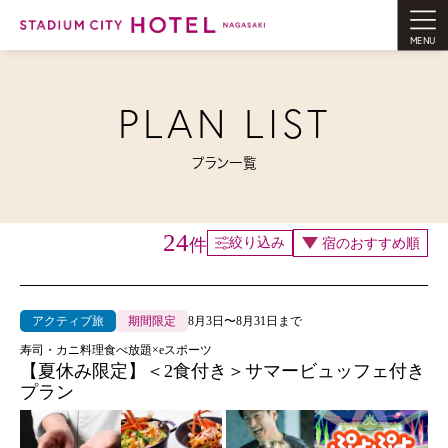
MENU
PLAN LIST
プラン一覧
24
件
絞り込み
8月3日〜8月31日まで
アクティブ旅
期間限定
寿司・カニ料理食べ放題×eスポーツ
【夏休み限定】＜2食付き＞サマービュッフェ付き
プラン