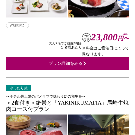
夕朝食付き
23,800
(税込)
2食
円〜
付き
大人２名でご宿泊の場合
１名様あたり
※料金はご宿泊日によって
異なります。
プラン詳細をみる
ゆったり旅
〜ホテル最上階のパノラマで味わう幻の和牛を〜
＜2食付き＞絶景と「YAKINIKUMAFIA」尾崎牛焼
肉コース付プラン