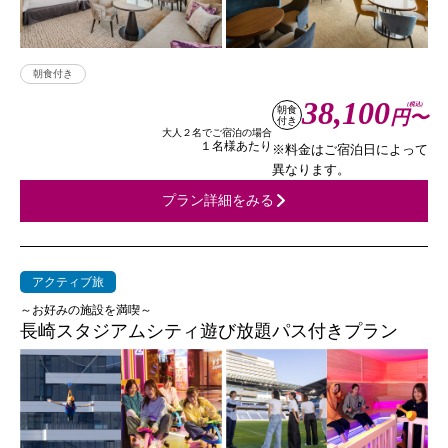
朝食付き
38,100
(税込)
朝食
円〜
付き
大人２名でご宿泊の場合
１名様あたり
※料金はご宿泊日によって
異なります。
プラン詳細をみる
アクティブ旅
～お好みの施設を満喫～
長崎スタジアムシティ遊び放題パス付きプラン