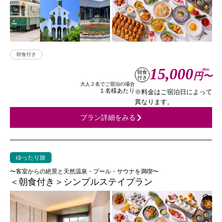
朝食付き
15,000
(税込)
朝食
円〜
付き
大人２名でご宿泊の場合
１名様あたり
※料金はご宿泊日によって
異なります。
プラン詳細をみる
ゆったり旅
〜客室からの絶景と天然温泉・プール・サウナを満喫〜
＜朝食付き＞シンプルステイプラン