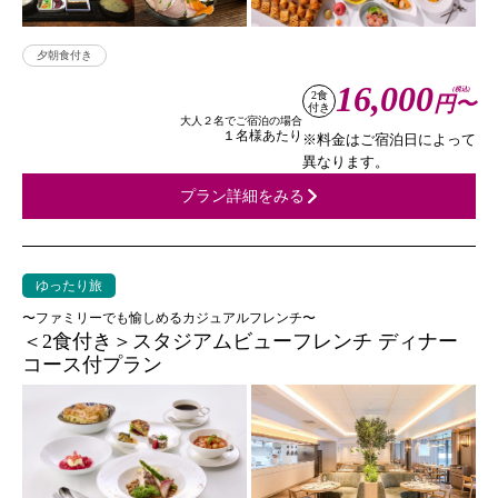
夕朝食付き
16,000
(税込)
2食
円〜
付き
大人２名でご宿泊の場合
１名様あたり
※料金はご宿泊日によって
異なります。
プラン詳細をみる
ゆったり旅
〜ファミリーでも愉しめるカジュアルフレンチ〜
＜2食付き＞スタジアムビューフレンチ ディナー
コース付プラン