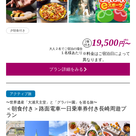
夕朝食付き
19,500
(税込)
2食
円〜
付き
大人２名でご宿泊の場合
１名様あたり
※料金はご宿泊日によって
異なります。
プラン詳細をみる
アクティブ旅
〜世界遺産「大浦天主堂」と「グラバー園」を巡る旅〜
＜朝食付き＞路面電車一日乗車券付き長崎周遊プ
ラン