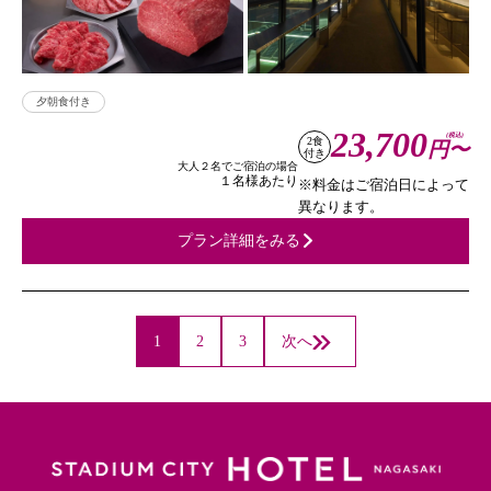
夕朝食付き
23,700
(税込)
2食
円〜
付き
大人２名でご宿泊の場合
１名様あたり
※料金はご宿泊日によって
異なります。
プラン詳細をみる
1
2
3
次へ