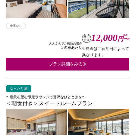
食事なし
12,000
(税込)
素泊
円〜
まり
大人２名でご宿泊の場合
１名様あたり
※料金はご宿泊日によって
異なります。
プラン詳細をみる
ゆったり旅
〜絶景を望む限定ラウンジで贅沢なひとときを〜
＜朝食付き＞スイートルームプラン