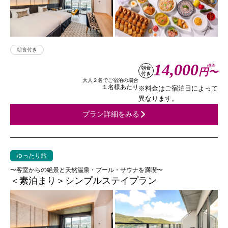
朝食付き
14,000
(税込)
朝食
円〜
付き
大人２名でご宿泊の場合
１名様あたり
※料金はご宿泊日によって
異なります。
プラン詳細をみる
ゆったり旅
〜客室からの絶景と天然温泉・プール・サウナを満喫〜
＜素泊まり＞シンプルステイプラン