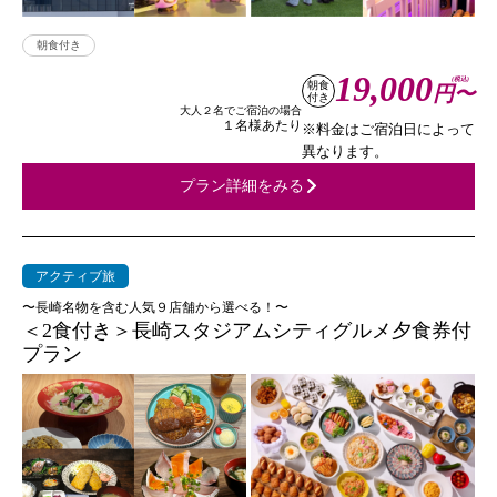
朝食付き
19,000
(税込)
朝食
円〜
付き
大人２名でご宿泊の場合
１名様あたり
※料金はご宿泊日によって
異なります。
プラン詳細をみる
アクティブ旅
〜長崎名物を含む人気９店舗から選べる！〜
＜2食付き＞長崎スタジアムシティグルメ夕食券付
プラン