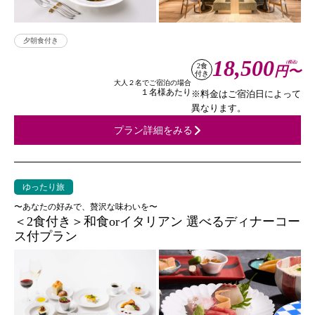
夕朝食付き
18,500
(税込)
2食
円〜
付き
大人２名でご宿泊の場合
１名様あたり
※料金はご宿泊日によって
異なります。
プラン詳細をみる
ゆったり旅
〜あなたの好みで、贅沢な味わいを〜
＜2食付き＞和食orイタリアン 選べるディナーコー
ス付プラン