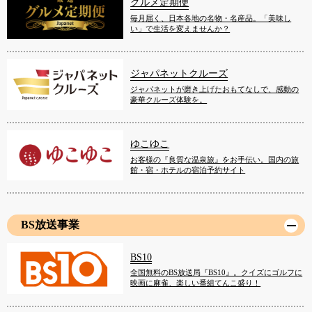
グルメ定期便
毎月届く、日本各地の名物・名産品。「美味し
い」で生活を変えませんか？
ジャパネットクルーズ
ジャパネットが磨き上げたおもてなしで、感動の
豪華クルーズ体験を。
ゆこゆこ
お客様の『良質な温泉旅』をお手伝い。国内の旅
館・宿・ホテルの宿泊予約サイト
BS放送事業
BS10
全国無料のBS放送局『BS10』。クイズにゴルフに
映画に麻雀、楽しい番組てんこ盛り！