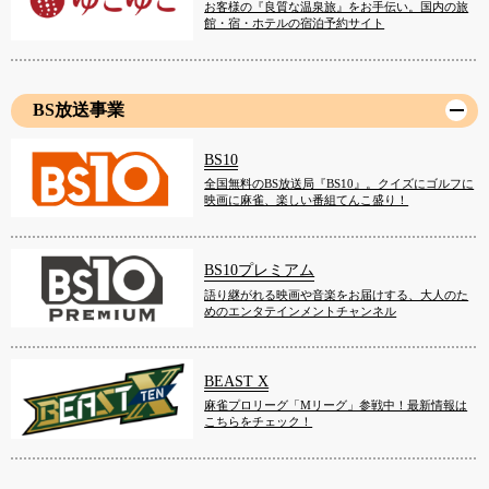
お客様の『良質な温泉旅』をお手伝い。国内の旅
館・宿・ホテルの宿泊予約サイト
BS放送事業
BS10
全国無料のBS放送局『BS10』。クイズにゴルフに
映画に麻雀、楽しい番組てんこ盛り！
BS10プレミアム
語り継がれる映画や音楽をお届けする、大人のた
めのエンタテインメントチャンネル
BEAST X
麻雀プロリーグ「Mリーグ」参戦中！最新情報は
こちらをチェック！