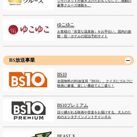
ジャパネットが磨き上げたおもてなしで、感動の
豪華クルーズ体験を。
ゆこゆこ
お客様の『良質な温泉旅』をお手伝い。国内の旅
館・宿・ホテルの宿泊予約サイト
BS放送事業
BS10
全国無料のBS放送局『BS10』。クイズにゴルフに
映画に麻雀、楽しい番組てんこ盛り！
BS10プレミアム
語り継がれる映画や音楽をお届けする、大人のた
めのエンタテインメントチャンネル
BEAST X